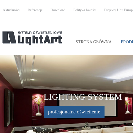
Aktualności
Referencje
Download
Polityka Jakości
Projekty Unii Europe
STRONA GŁÓWNA
PROD
LIGHTING SYSTEM
profesjonalne oświetlenie