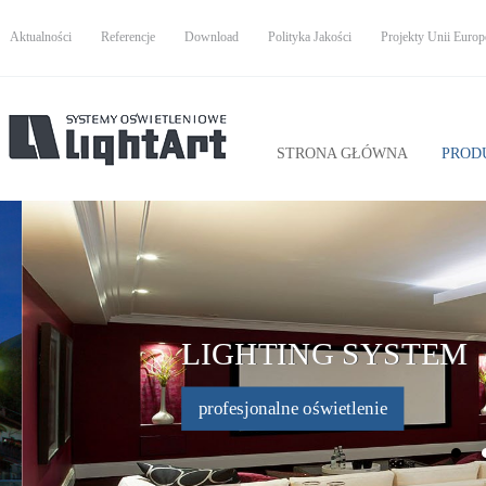
Aktualności
Referencje
Download
Polityka Jakości
Projekty Unii Europe
STRONA GŁÓWNA
PROD
LIGHTING SYSTEM
profesjonalne oświetlenie