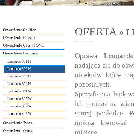
OFERTA
» 
Oświetlenie Gallileo
Oświetlenie Cassini
Oświetlenie Cassini ONE
Oświetlenie Leonardo
Oprawa
Leonardo
Leonardo 801 H
nadająca się do oświ
Leonardo 802 H
obiektów, które ma
Leonardo 803 H
pozostałych.
Leonardo 804 H
Leonardo 801 W
Specyficzna budow
Leonardo 802 W
ich montaż na ściani
Leonardo 803 W
samej podłodze. P
Leonardo 804 W
można kierować 
Oświetlenie Tytan
miejsce.
Oświetlenie Orion