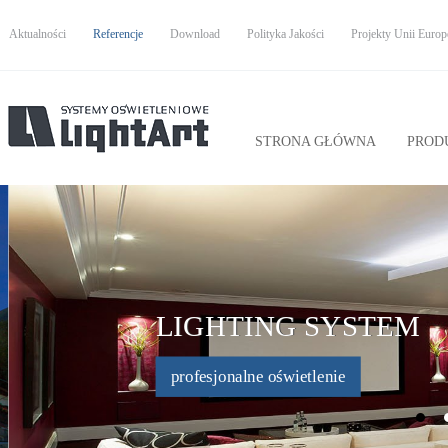
Aktualności
Referencje
Download
Polityka Jakości
Projekty Unii Europe
STRONA GŁÓWNA
PROD
LIGHTING SYSTEM
profesjonalne oświetlenie