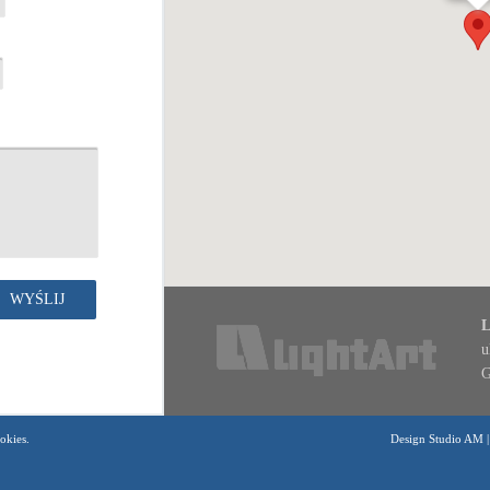
L
u
G
okies.
Design Studio AM |