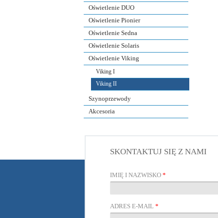
Oświetlenie DUO
Oświetlenie Pionier
Oświetlenie Sedna
Oświetlenie Solaris
Oświetlenie Viking
Viking I
Viking II
Szynoprzewody
Akcesoria
SKONTAKTUJ SIĘ Z NAMI
IMIĘ I NAZWISKO
*
ADRES E-MAIL
*