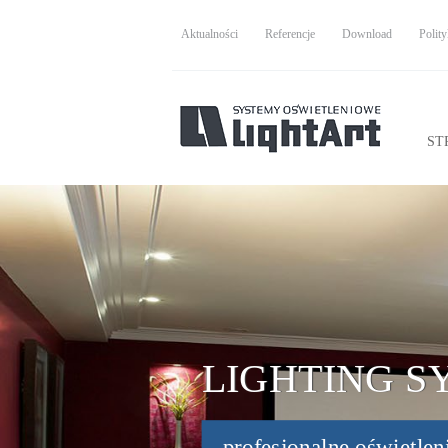
Aktualności
Referencje
Download
Polity
ST
LIGHTING S
profesjonalne oświetlen