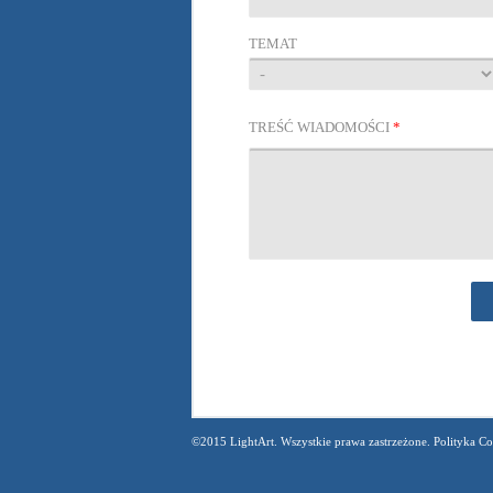
TEMAT
TREŚĆ WIADOMOŚCI
*
©2015 LightArt. Wszystkie prawa zastrzeżone. Polityka Co