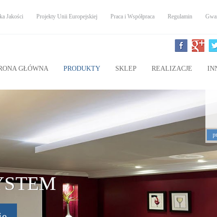
ka Jakości
Projekty Unii Europejskiej
Praca i Współpraca
Regulamin
Gwar
RONA GŁÓWNA
PRODUKTY
SKLEP
REALIZACJE
IN
p
YSTEM
ie