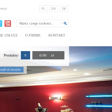
ancja
PL
EN
DE
NE USŁUGI
O FIRMIE
KONTAKT
Produkty:
0
0.00
zł
rzejdź do koszyka