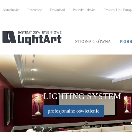
Aktualności
Referencje
Download
Polityka Jakości
Projekty Unii Europe
STRONA GŁÓWNA
PROD
LIGHTING SYSTEM
profesjonalne oświetlenie